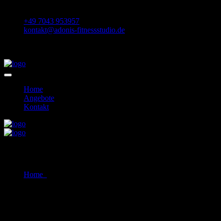
Daimlerstraße 36 75433 Maulbronn
+49 7043 953957
kontakt@adonis-fitnessstudio.de
Home
Angebote
Kontakt
Monica Jand
Home
Monica Jand
20.07.2020