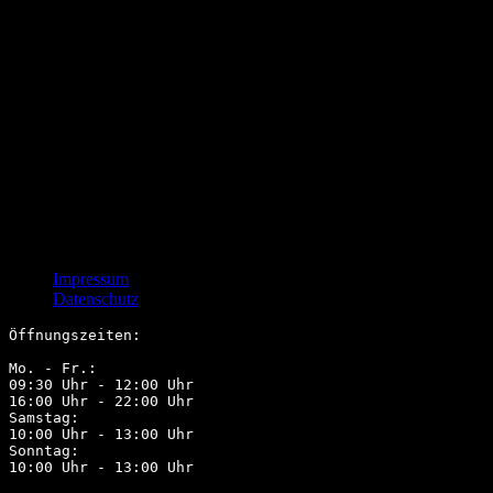
By hamada
0 Comments
Morbi accumsan ipsum velit. Nam nec tellus a odio tincidunt auctor a o
semper, sit amet convallis ipsum dignissim. Sed diam quam, aliquam a fr
mauris pharetra laoreet. Aliquam a ipsum fringilla purus euismod bib
Pellentesque habitant morbi tristique senectus et netus et malesuada fa
consequat dolor, nec lacinia lectus fermentum ut. In et justo id justo t
purus molestieNullam vel erat vitae lectus dictum lacinia. Sed nec dolor
placerat. Nulla facilisi. Maecenas commodo erat in nisi vehicula lobort
Impressum
Datenschutz
Öffnungszeiten:
Mo. - Fr.:
09:30 Uhr - 12:00 Uhr           
16:00 Uhr - 22:00 Uhr
Samstag:
10:00 Uhr - 13:00 Uhr
Sonntag:
10:00 Uhr - 13:00 Uhr  